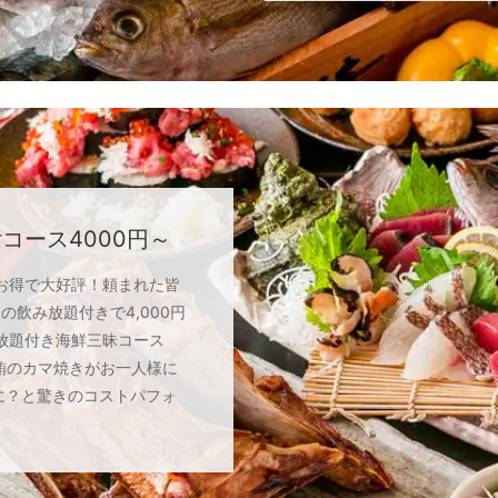
付コース4000円～
お得で大好評！頼まれた皆
の飲み放題付きで4,000円
み放題付き海鮮三昧コース
の鮪のカマ焼きがお一人様に
に？と驚きのコストパフォ