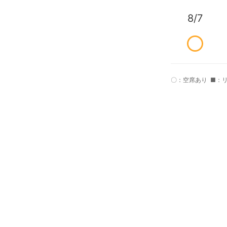
8/7
〇：空席あり
■：