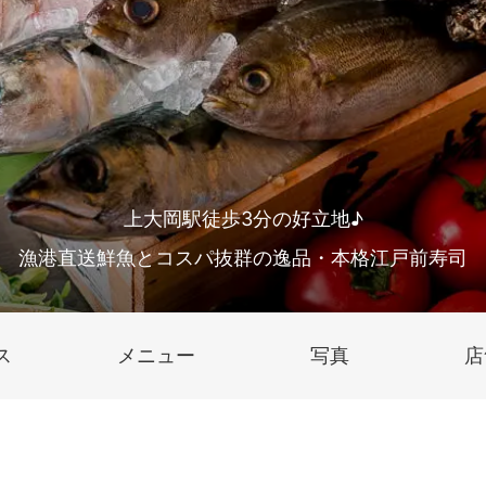
上大岡駅徒歩3分の好立地♪
漁港直送鮮魚とコスパ抜群の逸品・本格江戸前寿司
ス
メニュー
写真
店